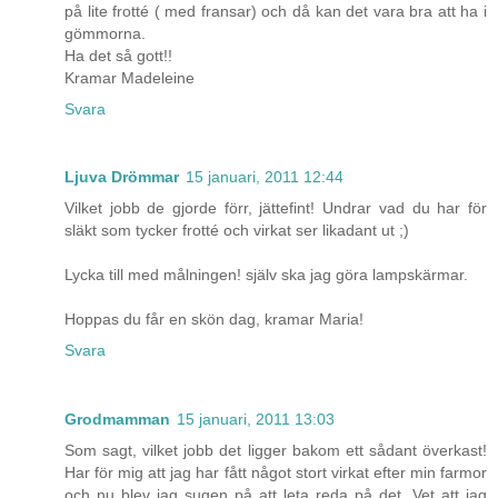
på lite frotté ( med fransar) och då kan det vara bra att ha i
gömmorna.
Ha det så gott!!
Kramar Madeleine
Svara
Ljuva Drömmar
15 januari, 2011 12:44
Vilket jobb de gjorde förr, jättefint! Undrar vad du har för
släkt som tycker frotté och virkat ser likadant ut ;)
Lycka till med målningen! själv ska jag göra lampskärmar.
Hoppas du får en skön dag, kramar Maria!
Svara
Grodmamman
15 januari, 2011 13:03
Som sagt, vilket jobb det ligger bakom ett sådant överkast!
Har för mig att jag har fått något stort virkat efter min farmor
och nu blev jag sugen på att leta reda på det. Vet att jag