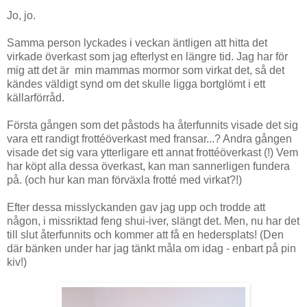
Jo, jo.
Samma person lyckades i veckan äntligen att hitta det
virkade överkast som jag efterlyst en längre tid. Jag har för
mig att det är min mammas mormor som virkat det, så det
kändes väldigt synd om det skulle ligga bortglömt i ett
källarförråd.
Första gången som det påstods ha återfunnits visade det sig
vara ett randigt frottéöverkast med fransar...? Andra gången
visade det sig vara ytterligare ett annat frottéöverkast (!) Vem
har köpt alla dessa överkast, kan man sannerligen fundera
på. (och hur kan man förväxla frotté med virkat?!)
Efter dessa misslyckanden gav jag upp och trodde att
någon, i missriktad feng shui-iver, slängt det. Men, nu har det
till slut återfunnits och kommer att få en hedersplats! (Den
där bänken under har jag tänkt måla om idag - enbart på pin
kiv!)