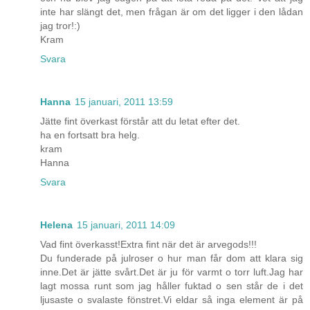
inte har slängt det, men frågan är om det ligger i den lådan
jag tror!:)
Kram
Svara
Hanna
15 januari, 2011 13:59
Jätte fint överkast förstår att du letat efter det.
ha en fortsatt bra helg.
kram
Hanna
Svara
Helena
15 januari, 2011 14:09
Vad fint överkasst!Extra fint när det är arvegods!!!
Du funderade på julroser o hur man får dom att klara sig
inne.Det är jätte svårt.Det är ju för varmt o torr luft.Jag har
lagt mossa runt som jag håller fuktad o sen står de i det
ljusaste o svalaste fönstret.Vi eldar så inga element är på