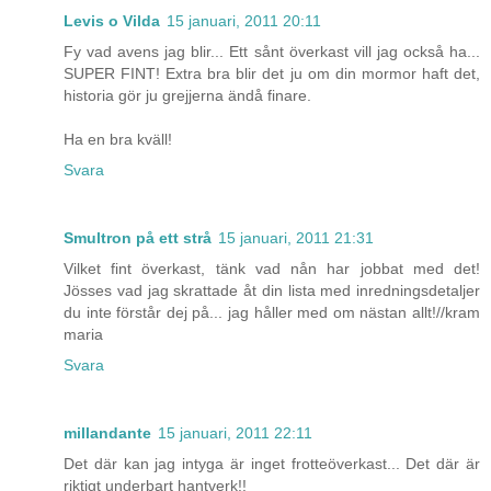
Levis o Vilda
15 januari, 2011 20:11
Fy vad avens jag blir... Ett sånt överkast vill jag också ha...
SUPER FINT! Extra bra blir det ju om din mormor haft det,
historia gör ju grejjerna ändå finare.
Ha en bra kväll!
Svara
Smultron på ett strå
15 januari, 2011 21:31
Vilket fint överkast, tänk vad nån har jobbat med det!
Jösses vad jag skrattade åt din lista med inredningsdetaljer
du inte förstår dej på... jag håller med om nästan allt!//kram
maria
Svara
millandante
15 januari, 2011 22:11
Det där kan jag intyga är inget frotteöverkast... Det där är
riktigt underbart hantverk!!