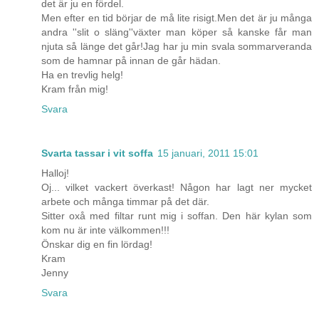
det är ju en fördel.
Men efter en tid börjar de må lite risigt.Men det är ju många
andra ''slit o släng''växter man köper så kanske får man
njuta så länge det går!Jag har ju min svala sommarveranda
som de hamnar på innan de går hädan.
Ha en trevlig helg!
Kram från mig!
Svara
Svarta tassar i vit soffa
15 januari, 2011 15:01
Halloj!
Oj... vilket vackert överkast! Någon har lagt ner mycket
arbete och många timmar på det där.
Sitter oxå med filtar runt mig i soffan. Den här kylan som
kom nu är inte välkommen!!!
Önskar dig en fin lördag!
Kram
Jenny
Svara