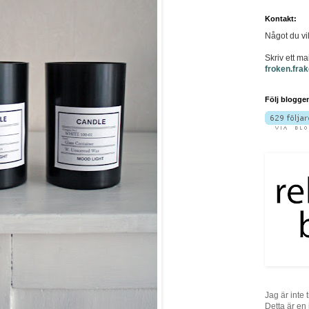
Kontakt:
Något du vi
Skriv ett mail
froken.fra
Följ blogge
Jag är inte t
Detta är en