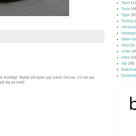
Tapet
(1
Tavla
(44
Tyger
(6
Tävling
(
Utmanin
Vardags
Vilken f
Vinst
(2)
Vinter
(6
Virka
(10
Vår
(39)
Årskröni
Önskelis
 Konstigt. Skyller på kylan jag också. Det var -23 när jag
 på dig du med!