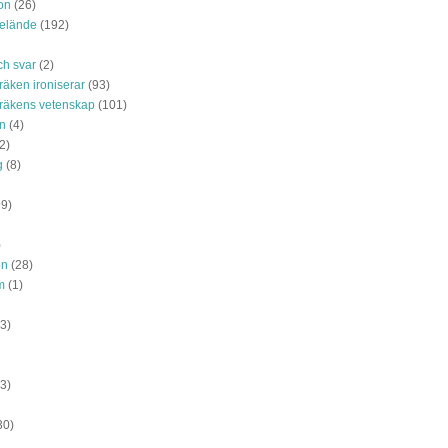
on
(26)
 elände
(192)
ch svar
(2)
räken ironiserar
(93)
räkens vetenskap
(101)
n
(4)
2)
g
(8)
99)
)
on
(28)
m
(1)
3)
3)
30)