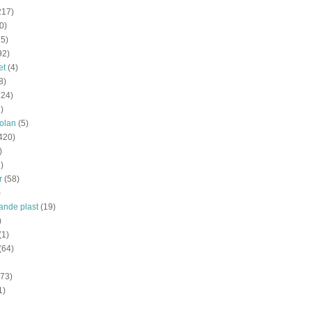
217)
0)
15)
92)
et
(4)
8)
124)
)
olan
(5)
420)
)
)
r
(58)
)
tande plast
(19)
)
(1)
(64)
(73)
1)