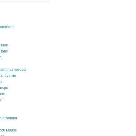
kammare
rsson
 form
hl
mammas vardag
:s leverne
le
inspo
hem
e!
ita drömmar
ch Majkis