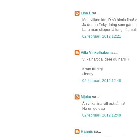
Lisa.L
sa...
Men vilken ide :D så himla fina! v
Ja denna förkyldning som går nu,
bara man slipper få lunginflamatio
02 februari, 2012 12:21
Villa Vinkelhaken
sa...
Vilka häftiga idéer du har!! :)
Kram till dig!
/Jenny
02 februari, 2012 12:48
Mjuka
sa...
Åh vilka fina vill också ha!
Ha en go dag
02 februari, 2012 12:49
Hannis
sa...