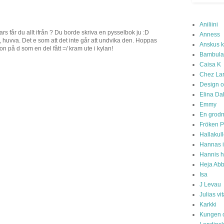
Aniliini
ars får du allt ifrån ? Du borde skriva en pysselbok ju :D
Anness
 huvva. Det e som att det inte går att undvika den. Hoppas
Anskus 
n på d som en del fått =/ kram ute i kylan!
Bambula
Caisa K
Chez La
Design o
Elina Da
Emmy
En grod
Fröken P
Hallakul
Hannas 
Hannis 
Heja Abb
Isa
J Levau
Julias v
Karkki
Kungen o