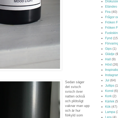
Diskussi
Eländes
Fira
(40)
Frågor o
Fröken F
Fröken F
Fuskskin
Fynd
(15
Förvarin
Gips
(1)
Glädje
(
Hall
(9)
Höst
(26
Inspirati
Instagra
Jul
(64)
Sedan säger
Jultips
(1
det svisch
Konst
(6)
svisch över
Kork
(2)
natten också
och plötsligt
Kärlek
(5
vaknar man upp
Kök
(47)
och är hur
Lampa
(
förkyld som
Lera
(4)