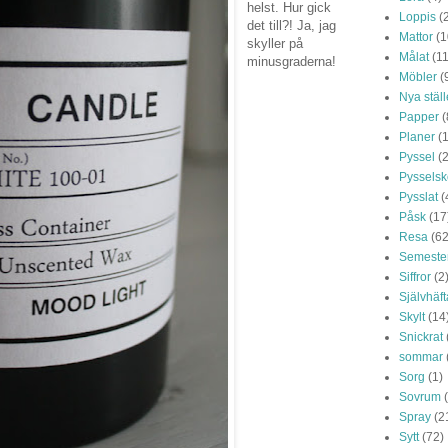
helst. Hur gick
Loppis
(
det till?! Ja, jag
Mattor
(1
skyller på
Målat
(1
minusgraderna!
Möbler
(
Nya ställ
Papper
(
Planer
(
Pyssel
(2
Pysselsk
Pysslat
(
Påsk
(17
Resa
(62
Semeste
Siffror
(2
Självhäf
Skylt
(14
Snickrat
sommar
Sorg
(1)
Sovrum
Spray
(2
Sytt
(72)