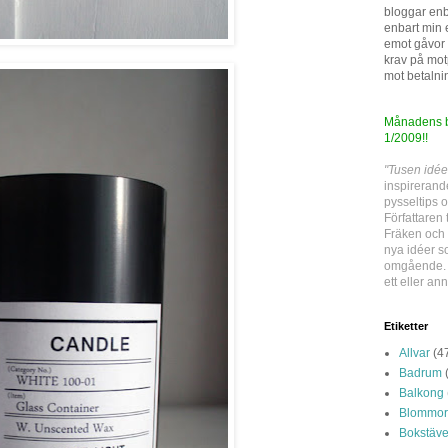
bloggar enba
enbart min e
emot gåvor e
krav på mot
mot betalni
Månadens bl
1/2009!!
"Tusen idée
inspirerand
pysseltips o
Författaren 
Fräken och 
nya idéer s
omgående. D
ett eller ann
Etiketter
Allvar
(4
Badrum
Balkong
Blommor
Bokstäve