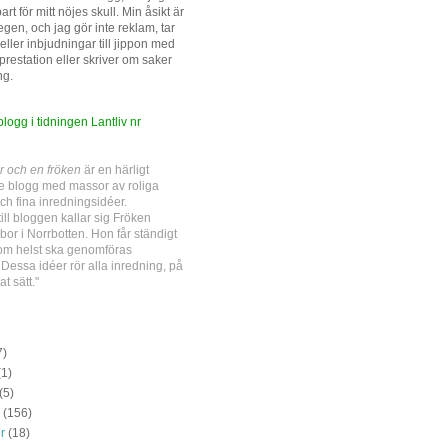
rt för mitt nöjes skull. Min åsikt är
gen, och jag gör inte reklam, tar
ller inbjudningar till jippon med
prestation eller skriver om saker
ng.
ogg i tidningen Lantliv nr
r och en fröken
är en härligt
e blogg med massor av roliga
ch fina inredningsidéer.
till bloggen kallar sig Fröken
bor i Norrbotten. Hon får ständigt
om helst ska genomföras
essa idéer rör alla inredning, på
at sätt."
7)
(1)
(5)
(156)
r
(18)