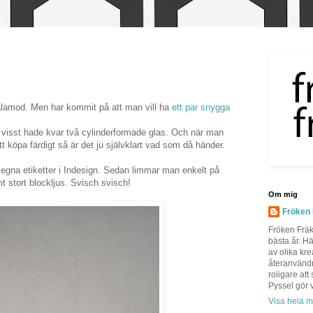
tålamod. Men har kommit på att man vill ha
ett par snygga
visst hade kvar två cylinderformade glas. Och när man
att köpa färdigt så är det ju självklart vad som då händer.
egna etiketter i Indesign. Sedan limmar man enkelt på
mt stort blockljus. Svisch svisch!
Om mig
Fröken
Fröken Fräk
bästa år. H
av olika kre
återanvändn
roligare att
Pyssel gör v
Visa hela mi