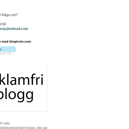
ll fråga om?
 till:
ken(a)hotmail.com
n med bloglovin.com
ill salu.
 ickekommersiell blogg, där jag