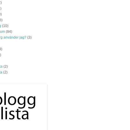
2)
)
0)
8)
g
(10)
rum
(84)
ärg använder jag?
(3)
9)
)
ka
(2)
ta
(2)