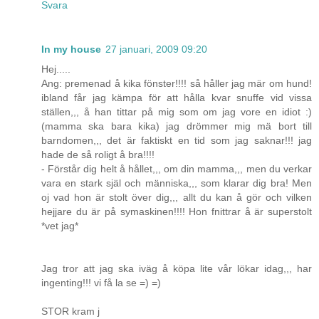
Svara
In my house
27 januari, 2009 09:20
Hej.....
Ang: premenad å kika fönster!!!! så håller jag mär om hund!
ibland får jag kämpa för att hålla kvar snuffe vid vissa
ställen,,, å han tittar på mig som om jag vore en idiot :)
(mamma ska bara kika) jag drömmer mig mä bort till
barndomen,,, det är faktiskt en tid som jag saknar!!! jag
hade de så roligt å bra!!!!
- Förstår dig helt å hållet,,, om din mamma,,, men du verkar
vara en stark själ och människa,,, som klarar dig bra! Men
oj vad hon är stolt över dig,,, allt du kan å gör och vilken
hejjare du är på symaskinen!!!! Hon fnittrar å är superstolt
*vet jag*
Jag tror att jag ska iväg å köpa lite vår lökar idag,,, har
ingenting!!! vi få la se =) =)
STOR kram j