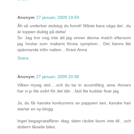
Anonym
27 januari, 2009 19:59
Åh så underbar stolstyg du funnit! Måste bara säga det...du
är toppen duktig på detta!
Sv: Jag tror nog inte átt jag vinner denna match eftersom
jag hostar som makens första symptom... Det känns lite
spännande inför natten... Kram Anna
Svara
Anonym
27 januari, 2009 20:08
Vilken mysig stol.....och du tar in accentfärg, wow. Annars
har vi ju lite svårt för det där....fast lite kuddar fixar jag.
Ja, du får kanske konkurrens av pappsen sen, kanske han
startar en sy-blogg.
Inget begagnataffärer idag, tiden räckte lixom inte till....och
dottern lånade bilen.