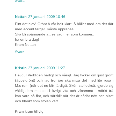
Svara
Nettan
27 januari, 2009 10:46
Fint det blev! Grönt ä vår helt klart! Å håller med om det där
med accent färger..måste upprepas!
Ska bli spännande att se vad mer som kommer..
ha en bra dag!
Kram Nettan
Svara
Kristin
27 januari, 2009 11:27
Hej du! Verkligen härligt och vårigt. Jag tycker om ljust grönt
(äppelgrönt) och jag tror jag ska mixa det med lite rosa i
M:s rum (när det nu blir färdigt). Skön stol också, gjorde sig
väldigt bra mot det i övrigt vita och vilsamma... mörkt trä
kan vara så fint, och särskilt när det är sådär nött och slitet
och blankt som stolen var!
Kram kram till dig!