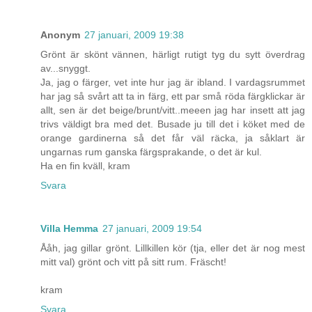
Anonym
27 januari, 2009 19:38
Grönt är skönt vännen, härligt rutigt tyg du sytt överdrag
av...snyggt.
Ja, jag o färger, vet inte hur jag är ibland. I vardagsrummet
har jag så svårt att ta in färg, ett par små röda färgklickar är
allt, sen är det beige/brunt/vitt..meeen jag har insett att jag
trivs väldigt bra med det. Busade ju till det i köket med de
orange gardinerna så det får väl räcka, ja såklart är
ungarnas rum ganska färgsprakande, o det är kul.
Ha en fin kväll, kram
Svara
Villa Hemma
27 januari, 2009 19:54
Ååh, jag gillar grönt. Lillkillen kör (tja, eller det är nog mest
mitt val) grönt och vitt på sitt rum. Fräscht!
kram
Svara