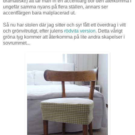
dramatiskt!) att tar man in en accentfärg bör den återkomma i
ungefär samma nyans på flera ställen, annars ser
accentfärgen bara malplacerad ut.
Så nu har stolen där jag sitter och syr fått ett överdrag i vitt
och grönvitrutigt, efter julens
rödvita version
. Detta vårigt
gröna tyg kommer att återkomma på lite andra skapelser i
sovrummet...