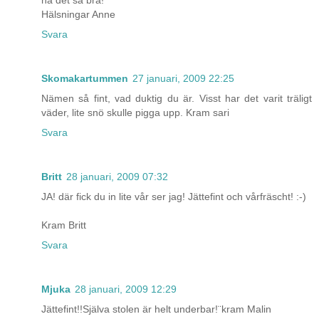
ha det så bra!
Hälsningar Anne
Svara
Skomakartummen
27 januari, 2009 22:25
Nämen så fint, vad duktig du är. Visst har det varit träligt
väder, lite snö skulle pigga upp. Kram sari
Svara
Britt
28 januari, 2009 07:32
JA! där fick du in lite vår ser jag! Jättefint och vårfräscht! :-)
Kram Britt
Svara
Mjuka
28 januari, 2009 12:29
Jättefint!!Själva stolen är helt underbar!¨kram Malin