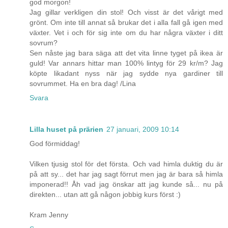
god morgon!
Jag gillar verkligen din stol! Och visst är det vårigt med
grönt. Om inte till annat så brukar det i alla fall gå igen med
växter. Vet i och för sig inte om du har några växter i ditt
sovrum?
Sen nåste jag bara säga att det vita linne tyget på ikea är
guld! Var annars hittar man 100% lintyg för 29 kr/m? Jag
köpte likadant nyss när jag sydde nya gardiner till
sovrummet. Ha en bra dag! /Lina
Svara
Lilla huset på prärien
27 januari, 2009 10:14
God förmiddag!
Vilken tjusig stol för det första. Och vad himla duktig du är
på att sy... det har jag sagt förrut men jag är bara så himla
imponerad!! Åh vad jag önskar att jag kunde så... nu på
direkten... utan att gå någon jobbig kurs först :)
Kram Jenny