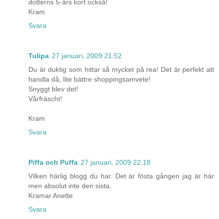
dotterns 5-års kort också!
Kram
Svara
Tulipa
27 januari, 2009 21:52
Du är duktig som hittar så mycket på rea! Det är perfekt att
handla då, lite bättre shoppingsamvete!
Snyggt blev det!
Vårfräscht!
Kram
Svara
Piffa och Puffa
27 januari, 2009 22:18
Vilken härlig blogg du har. Det är fösta gången jag är här
men absolut inte den sista.
Kramar Anette
Svara