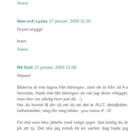
Svara
Hem och Lycka
27 januari, 2009 11:30
Grymt snyggt!
kram
Svara
Må Gott
27 januari, 2009 12:08
Hejsan!
Bilderna är inte tagna från tidningen, utan de är från Jd´A:s
hemsida. Hade inte fått tidningen än när jag skrev inlägget,
utan den var påväg hem just då. :-)
Har du hunnit få din så vet du att det är ALLT; detaljbilder,
helhetsbilder, steg-för-steg-bilder...you name it! :-D
Fin stol som blev jättefin med rutiga tyget. Vad duktig du är
på att sy. Det ska jag också bli en vacker dag hade jag