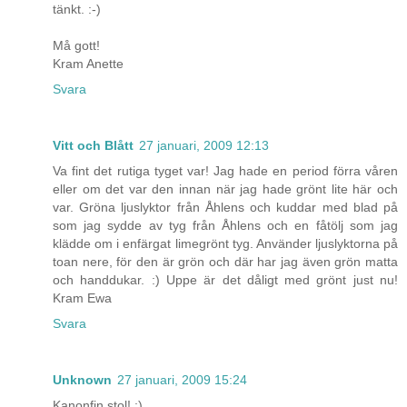
tänkt. :-)
Må gott!
Kram Anette
Svara
Vitt och Blått
27 januari, 2009 12:13
Va fint det rutiga tyget var! Jag hade en period förra våren
eller om det var den innan när jag hade grönt lite här och
var. Gröna ljuslyktor från Åhlens och kuddar med blad på
som jag sydde av tyg från Åhlens och en fåtölj som jag
klädde om i enfärgat limegrönt tyg. Använder ljuslyktorna på
toan nere, för den är grön och där har jag även grön matta
och handdukar. :) Uppe är det dåligt med grönt just nu!
Kram Ewa
Svara
Unknown
27 januari, 2009 15:24
Kanonfin stol! :)