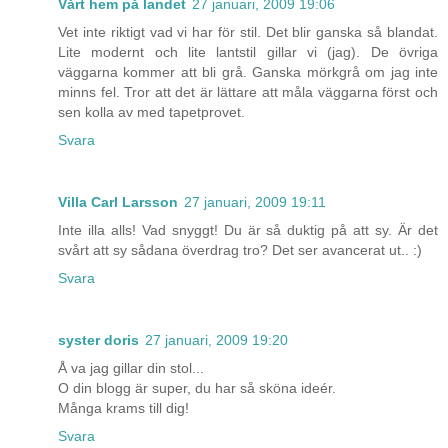
Vårt hem på landet
27 januari, 2009 19:06
Vet inte riktigt vad vi har för stil. Det blir ganska så blandat.
Lite modernt och lite lantstil gillar vi (jag). De övriga
väggarna kommer att bli grå. Ganska mörkgrå om jag inte
minns fel. Tror att det är lättare att måla väggarna först och
sen kolla av med tapetprovet.
Svara
Villa Carl Larsson
27 januari, 2009 19:11
Inte illa alls! Vad snyggt! Du är så duktig på att sy. Är det
svårt att sy sådana överdrag tro? Det ser avancerat ut.. :)
Svara
syster doris
27 januari, 2009 19:20
Å va jag gillar din stol...
O din blogg är super, du har så sköna ideér.
Många krams till dig!
Svara