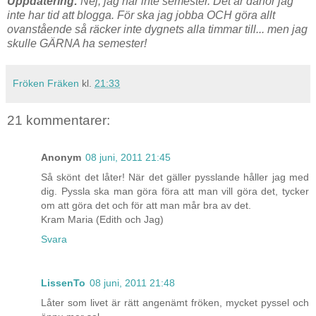
Uppdatering:
Nej, jag har inte semester. Det är därför jag
inte har tid att blogga. För ska jag jobba OCH göra allt
ovanstående så räcker inte dygnets alla timmar till... men jag
skulle GÄRNA ha semester!
Fröken Fräken
kl.
21:33
21 kommentarer:
Anonym
08 juni, 2011 21:45
Så skönt det låter! När det gäller pysslande håller jag med
dig. Pyssla ska man göra föra att man vill göra det, tycker
om att göra det och för att man mår bra av det.
Kram Maria (Edith och Jag)
Svara
LissenTo
08 juni, 2011 21:48
Låter som livet är rätt angenämt fröken, mycket pyssel och