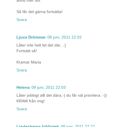
ännu mer sol.
Så får det gärna fortsätta!
Svara
Ljuva Drömmar
08 juni, 2011 22:02
Låter inte helt fel det där...;)
Fortsätt så!
Kramar Maria
Svara
Helena
08 juni, 2011 22:03
Låter jobbigt allt det dära;-) du får väl prioritera :-))
KRAM från mig!
Svara
Lindesbergs bibliotek
08 juni, 2011 22:27