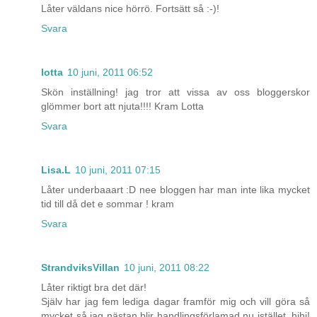
Låter väldans nice hörrö. Fortsätt så :-)!
Svara
lotta
10 juni, 2011 06:52
Skön inställning! jag tror att vissa av oss bloggerskor
glömmer bort att njuta!!!! Kram Lotta
Svara
Lisa.L
10 juni, 2011 07:15
Låter underbaaart :D nee bloggen har man inte lika mycket
tid till då det e sommar ! kram
Svara
StrandviksVillan
10 juni, 2011 08:22
Låter riktigt bra det där!
Själv har jag fem lediga dagar framför mig och vill göra så
mycket så jag nästan blir handlingsförlamad nu istället, hihi!