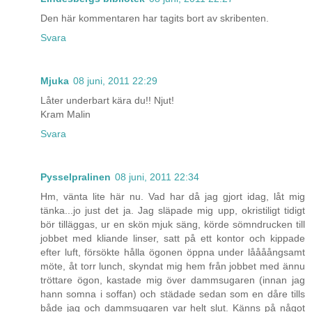
Den här kommentaren har tagits bort av skribenten.
Svara
Mjuka
08 juni, 2011 22:29
Låter underbart kära du!! Njut!
Kram Malin
Svara
Pysselpralinen
08 juni, 2011 22:34
Hm, vänta lite här nu. Vad har då jag gjort idag, låt mig
tänka...jo just det ja. Jag släpade mig upp, okristiligt tidigt
bör tilläggas, ur en skön mjuk säng, körde sömndrucken till
jobbet med kliande linser, satt på ett kontor och kippade
efter luft, försökte hålla ögonen öppna under låååångsamt
möte, åt torr lunch, skyndat mig hem från jobbet med ännu
tröttare ögon, kastade mig över dammsugaren (innan jag
hann somna i soffan) och städade sedan som en dåre tills
både jag och dammsugaren var helt slut. Känns på något