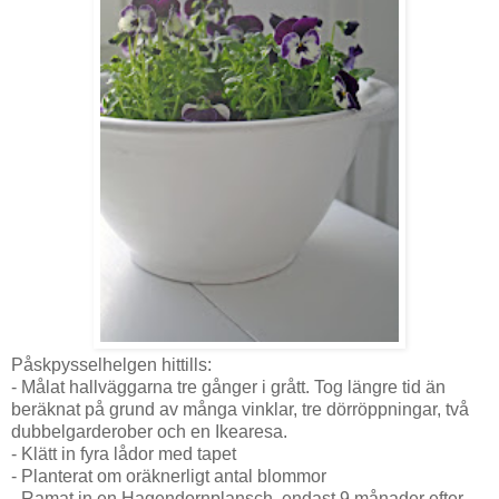
Påskpysselhelgen hittills:
- Målat hallväggarna tre gånger i grått. Tog längre tid än
beräknat på grund av många vinklar, tre dörröppningar, två
dubbelgarderober och en Ikearesa.
- Klätt in fyra lådor med tapet
- Planterat om oräknerligt antal blommor
- Ramat in en Hagendornplansch, endast 9 månader efter