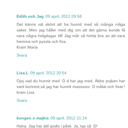
Edith och Jag
09 april, 2012 09:58
Det känns väl skönt att ha hunnit med så många roliga
saker. Men jag håller med dig om att det gärna kunde få
vara några helgdagar till! Jag mår så himla bra av att vara
hemma och pyssla och fixa.
Kram Maria
Svara
Lisa.L
09 april, 2012 20:54
Ojoj vad du hunnit med :D d har jag med. Äldre pojken har
varit bortrest,så jag har hunnit massssor :D målat och fixat !
kram Lisa
Svara
kungen o majkis
09 april, 2012 21:14
Haha. Jag har ätit godis i påsk. Ja, typ så :D!