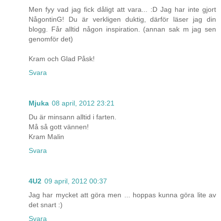
Men fyy vad jag fick dåligt att vara... :D Jag har inte gjort
NågontinG! Du är verkligen duktig, därför läser jag din
blogg. Får alltid någon inspiration. (annan sak m jag sen
genomför det)
Kram och Glad Påsk!
Svara
Mjuka
08 april, 2012 23:21
Du är minsann alltid i farten.
Må så gott vännen!
Kram Malin
Svara
4U2
09 april, 2012 00:37
Jag har mycket att göra men ... hoppas kunna göra lite av
det snart :)
Svara