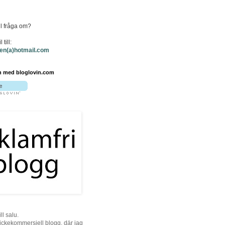
ll fråga om?
 till:
ken(a)hotmail.com
n med bloglovin.com
ill salu.
 ickekommersiell blogg, där jag