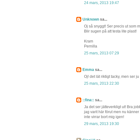
24 mars, 2013 19:47
Unknown
sa...
Oj så snyggt! Ser precis ut som m
Blir sugen på att testa lite plast!
Kram
Pernilla
25 mars, 2013 07:29
Emma
sa...
Oj! det lät riktigt tacky, men ser ju j
25 mars, 2013 22:30
::fina::
sa...
Ja det ser jätteverkligt ut! Bra jo
jag varit här förut men nu känner 
inte virrar bort mig igen!
29 mars, 2013 19:30