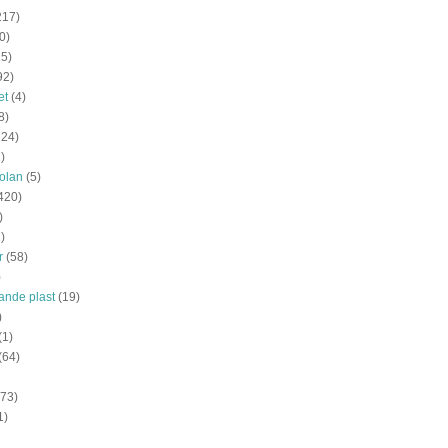
217)
0)
15)
92)
et
(4)
8)
124)
)
olan
(5)
420)
)
)
r
(58)
)
tande plast
(19)
)
(1)
(64)
(73)
1)