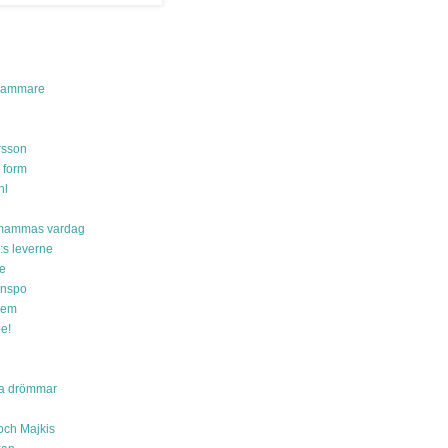
kammare
rsson
 form
hl
mammas vardag
:s leverne
le
inspo
hem
e!
ita drömmar
ch Majkis