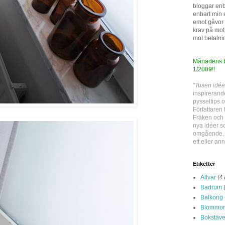
bloggar enba
enbart min e
emot gåvor e
krav på mot
mot betalni
Månadens bl
1/2009!!
"Tusen idée
inspirerand
pysseltips o
Författaren 
Fräken och 
nya idéer s
omgående. D
ett eller ann
Etiketter
Allvar
(4
Badrum
Balkong
Blommor
Bokstäve