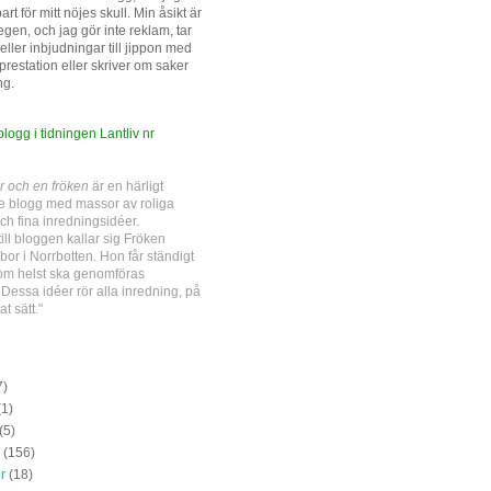
rt för mitt nöjes skull. Min åsikt är
gen, och jag gör inte reklam, tar
ller inbjudningar till jippon med
prestation eller skriver om saker
ng.
ogg i tidningen Lantliv nr
r och en fröken
är en härligt
e blogg med massor av roliga
ch fina inredningsidéer.
till bloggen kallar sig Fröken
bor i Norrbotten. Hon får ständigt
om helst ska genomföras
essa idéer rör alla inredning, på
at sätt."
7)
(1)
(5)
(156)
r
(18)