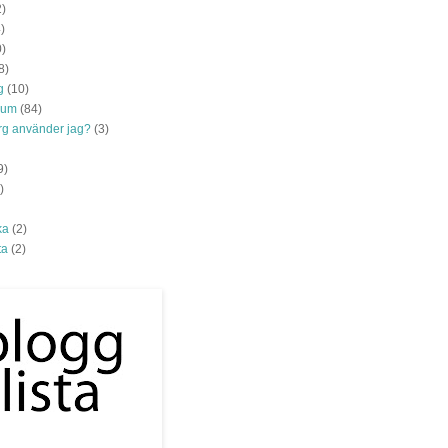
2)
)
0)
8)
g
(10)
rum
(84)
ärg använder jag?
(3)
9)
)
ka
(2)
ta
(2)