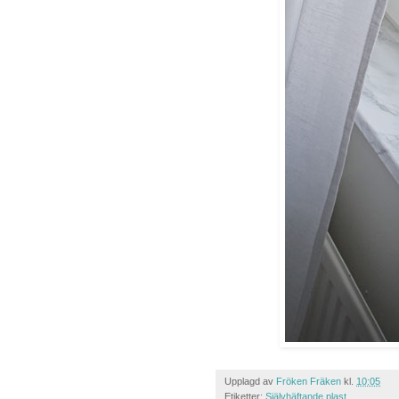
Upplagd av
Fröken Fräken
kl.
10:05
Etiketter:
Självhäftande plast