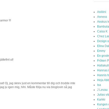
Aniliini
Anness
armor !!!
Anskus 
Bambula
Caisa K
Chez La
Design o
Elina Da
Emmy
En grod
ättefint ut!
Fröken P
Hallakul
Hannas 
Hannis 
Heja Abb
bbat! Oj, jag skrev just en kommentar till dig och trodde inte
Isa
jag ju igen mig, hihi. Måste följa nu via bloglovin så jag
J Levau
Julias v
Karkki
Kungen o