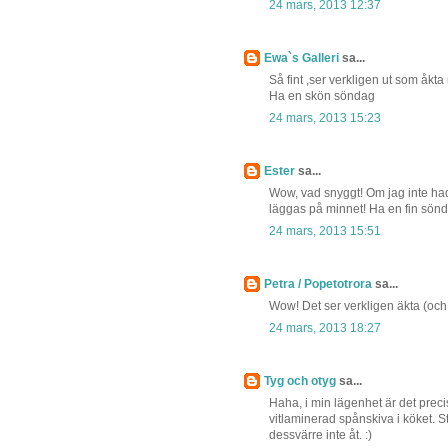
24 mars, 2013 12:37
Ewa`s Galleri
sa...
Så fint ,ser verkligen ut som åkt
Ha en skön söndag
24 mars, 2013 15:23
Ester
sa...
Wow, vad snyggt! Om jag inte hade 
läggas på minnet! Ha en fin sönd
24 mars, 2013 15:51
Petra / Popetotrora
sa...
Wow! Det ser verkligen äkta (och 
24 mars, 2013 18:27
Tyg och otyg
sa...
Haha, i min lägenhet är det pre
vitlaminerad spånskiva i köket. St
dessvärre inte åt. :)