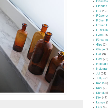
Diskussi
Eländes
Fira
(40)
Frågor o
Fröken F
Fröken F
Fuskskin
Fynd
(15
Förvarin
Gips
(1)
Glädje
(
Hall
(9)
Höst
(26
Inspirati
Instagra
Jul
(64)
Jultips
(1
Konst
(6)
Kork
(2)
Kärlek
(5
Kök
(47)
Lampa
(
Lera
(4)