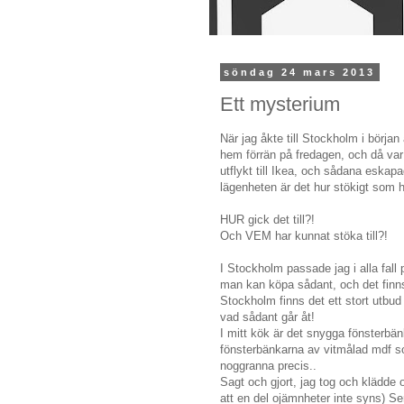
söndag 24 mars 2013
Ett mysterium
När jag åkte till Stockholm i börja
hem förrän på fredagen, och då var
utflykt till Ikea, och sådana eskapa
lägenheten är det hur stökigt som h
HUR gick det till?!
Och VEM har kunnat stöka till?!
I Stockholm passade jag i alla fall 
man kan köpa sådant, och det finns 
Stockholm finns det ett stort utbu
vad sådant går åt!
I mitt kök är det snygga fönsterbä
fönsterbänkarna av vitmålad mdf som
noggranna precis..
Sagt och gjort, jag tog och klädd
att en del ojämnheter inte syns) Ser