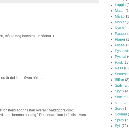
Loppis
(
Mattor
(1
Målat
(1
Möbler
(
Nya ställ
Papper
(
en, måste nog hamstra lite sådan :)
Planer
(
Pyssel
(2
Pysselsk
Pysslat
(
Påsk
(17
Resa
(62
Semeste
 nu är det kaos öven här.......
Siffror
(2
Självhäf
Skylt
(14
Snickrat
sommar
Sorg
(1)
ll fönsterbrädor nästan överallt, väldigt praktiskt.
Sovrum
eativt kaos hemma hos dig? Det senare kan ju faktiskt vara
Spray
(2
Sytt
(72)