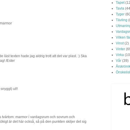
Tapet
(1
Tavla
(44
Tyger
(6
Tävling
(
a marmor
Utmanin
Vardags
Vilken f
Vinst
(2)
Vinter
(6
Virka
(10
läst texten hade jag aldrig trott att det var plast. :) Ska
ag! /Ester
Vår
(39)
Årskröni
Önskelis
snyggt) ut!!
cis tvärtom: marmor i vardagsrum och sovrum och
ökigt är det här också, så på den punkten skiljer det sig