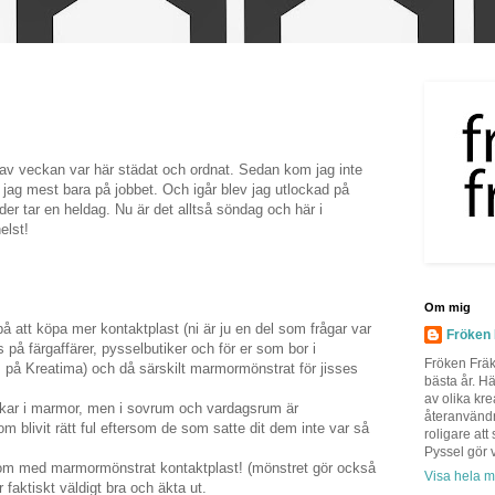
n av veckan var här städat och ordnat. Sedan kom jag inte
 jag mest bara på jobbet. Och igår blev jag utlockad på
der tar en heldag. Nu är det alltså söndag och här i
elst!
Om mig
på att köpa mer kontaktplast (ni är ju en del som frågar var
Fröken
på färgaffärer, pysselbutiker och för er som bor i
Fröken Fräk
d på Kreatima) och då särskilt marmormönstrat för jisses
bästa år. H
av olika kre
nkar i marmor, men i sovrum och vardagsrum är
återanvändn
 blivit rätt ful eftersom de som satte dit dem inte var så
roligare att
Pyssel gör v
e om med marmormönstrat kontaktplast! (mönstret gör också
Visa hela mi
 faktiskt väldigt bra och äkta ut.