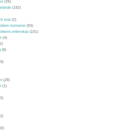
on
(26)
 elände
(192)
ch svar
(2)
räken ironiserar
(93)
räkens vetenskap
(101)
n
(4)
2)
g
(8)
99)
)
on
(28)
m
(1)
3)
3)
30)