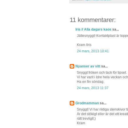
11 kommentarer:
Iris // Alla dagars kaos
sa...
Jättesnyggt! Kontaktplast är topp
Kram /iris
24 mars, 2013 10:41
Nyanser av vitt
sa...
Snyggt fröken och tack för tipset.
Vi har varit i Idre hela veckan och
Ha en fin söndag.
24 mars, 2013 11:37
Grodmamman
sa...
Snyggt! Vi har riktiga stenskivor ti
Är det stökigt eller är det ett kr
rätt trevligt!;)
Kram